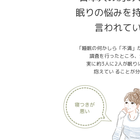
眠りの悩みを
言われて
「睡眠の何かしら「不満」
調査を行ったところ、全
実に約3人に2人が眠り
抱えてい ることが