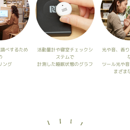
お調べするため
活動量計や寝室チェックシ
光や音、香り
の
ステムで
リング
計測した睡眠状態のグラフ
ツール光や音
まざま