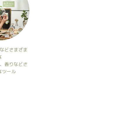
などさまざま
な
、香りなどさ
なツール